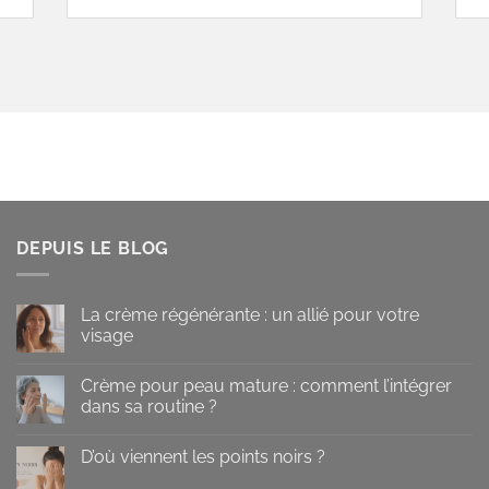
DEPUIS LE BLOG
La crème régénérante : un allié pour votre
visage
Aucun
commentaire
Crème pour peau mature : comment l’intégrer
sur
La
dans sa routine ?
crème
régénérante
Aucun
:
commentaire
D’où viennent les points noirs ?
un
sur
allié
Crème
Aucun
pour
pour