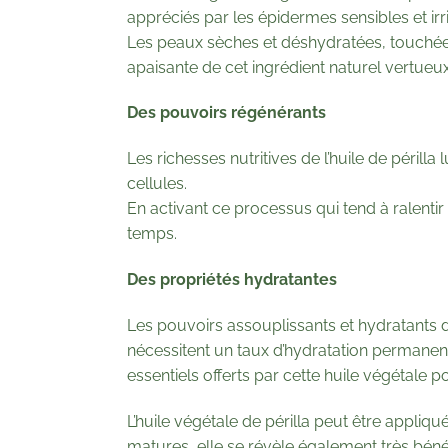
appréciés par les épidermes sensibles et irri
Les peaux sèches et déshydratées, touchées 
apaisante de cet ingrédient naturel vertueux
Des pouvoirs régénérants
Les richesses nutritives de l’huile de péri
cellules.
En activant ce processus qui tend à ralentir
temps.
Des propriétés hydratantes
Les pouvoirs assouplissants et hydratants d
nécessitent un taux d’hydratation permanent
essentiels offerts par cette huile végétale 
L’huile végétale de périlla peut être appliq
matures, elle se révèle également très bénéfi