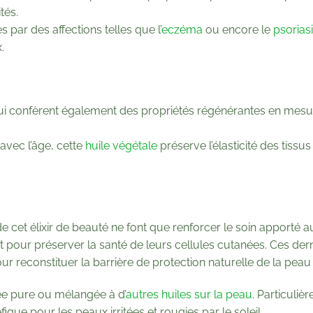
tés.
par des affections telles que l’
eczéma
ou encore le
psorias
.
lla lui confèrent également des propriétés régénérantes en me
 avec l’âge, cette
huile végétale
préserve l’élasticité des tissu
e cet élixir de beauté ne font que renforcer le soin apporté 
 pour préserver la santé de leurs cellules cutanées. Ces dern
pour reconstituer la barrière de protection naturelle de la pea
uée pure ou mélangée à d’
autres huiles sur la peau
. Particuli
que pour les peaux irritées et rougies par le soleil.