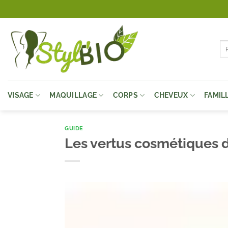
Passer
au
contenu
Re
pou
VISAGE
MAQUILLAGE
CORPS
CHEVEUX
FAMIL
GUIDE
Les vertus cosmétiques de