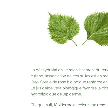
La déshydratation, le ralentissement du reno
cutané, l’association de ces huiles est en me
L’eau florale de rose biologique renforce en
Le jus d’aloé vera biologique favorise la cic
hydrolipidique de l’épiderme.
Chaque nuit, l’épiderme accélère son renou