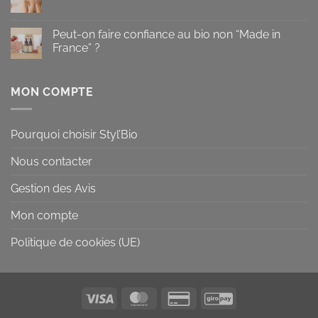
Aucun
pour
pour
commentaire
votre
peau
sur
visage
mature
D’où
Peut-on faire confiance au bio non “Made in
:
viennent
comment
France” ?
les
l’intégrer
points
dans
Aucun
noirs
sa
commentaire
?
routine
sur
?
Peut-
MON COMPTE
on
faire
confiance
au
Pourquoi choisir Styl’Bio
bio
non
“Made
Nous contacter
in
France”
?
Gestion des Avis
Mon compte
Politique de cookies (UE)
Visa
MasterCard
Credit
GiroPay
Card