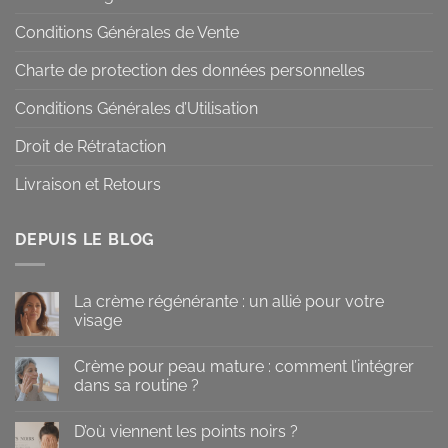
Conditions Générales de Vente
Charte de protection des données personnelles
Conditions Générales d’Utilisation
Droit de Rétrataction
Livraison et Retours
DEPUIS LE BLOG
La crème régénérante : un allié pour votre
visage
Aucun
commentaire
Crème pour peau mature : comment l’intégrer
sur
La
dans sa routine ?
crème
régénérante
Aucun
:
commentaire
D’où viennent les points noirs ?
un
sur
allié
Crème