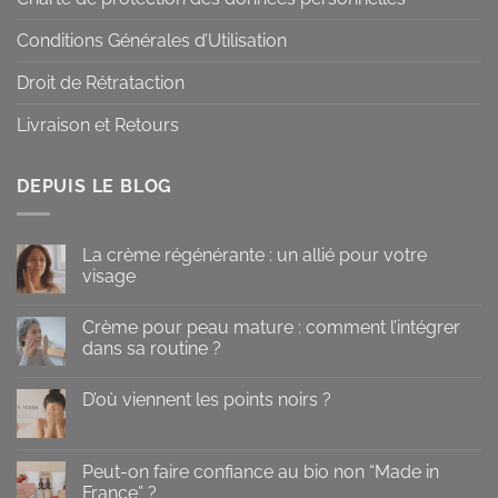
Conditions Générales d’Utilisation
Droit de Rétrataction
Livraison et Retours
DEPUIS LE BLOG
La crème régénérante : un allié pour votre
visage
Aucun
commentaire
Crème pour peau mature : comment l’intégrer
sur
La
dans sa routine ?
crème
régénérante
Aucun
:
commentaire
D’où viennent les points noirs ?
un
sur
allié
Crème
Aucun
pour
pour
commentaire
votre
peau
sur
visage
mature
D’où
Peut-on faire confiance au bio non “Made in
:
viennent
comment
France” ?
les